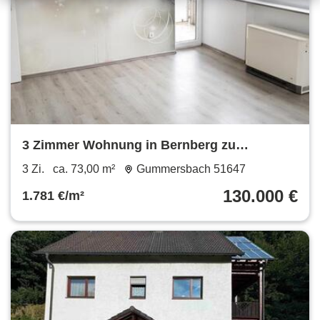
3 Zimmer Wohnung in Bernberg zu
verkaufen
3 Zi.
ca. 73,00 m²
Gummersbach 51647
130.000 €
1.781 €/m²