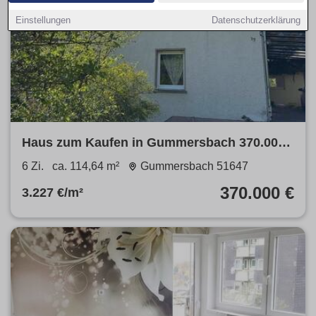
Einstellungen
Datenschutzerklärung
Haus zum Kaufen in Gummersbach 370.000
€ 114.64 m²
6 Zi.
ca. 114,64 m²
Gummersbach 51647
370.000 €
3.227 €/m²