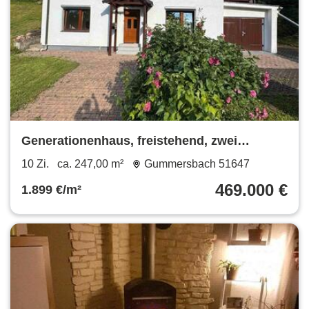
Generationenhaus, freistehend, zwei
Wohneinheiten.
10 Zi.
ca. 247,00 m²
Gummersbach 51647
469.000 €
1.899 €/m²