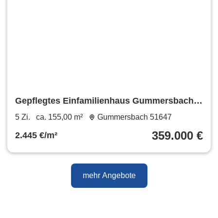
Gepflegtes Einfamilienhaus Gummersbach-
Bernberg – provisionsfrei
5 Zi.
ca. 155,00 m²
Gummersbach 51647
359.000 €
2.445 €/m²
mehr Angebote