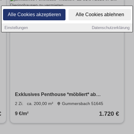
Alle Cookies akzeptieren
Alle Cookies ablehnen
Einstellungen
Datenschutzerklärung
Exklusives Penthouse *möbliert* ab
u
01.04.2026 in GM-Dieringhausen zu vermieten
2 Zi.
ca. 200,00 m²
Gummersbach 51645
€
1.720 €
9 €/m²