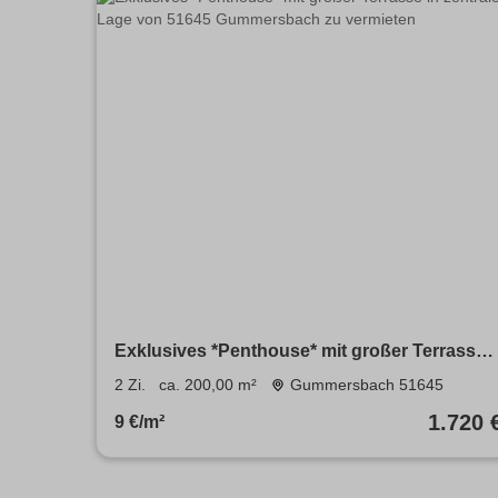
Exklusives *Penthouse* mit großer Terrasse
in zentraler Lage von 51645 Gummersbach z
2 Zi.
ca. 200,00 m²
Gummersbach 51645
vermieten
1.720 
9 €/m²