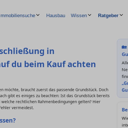
Hausbau
Immobiliensuche
Wissen
Ratgeber
🏡
schließung in
Gu
f du beim Kauf achten
Al
Ne
fi
„G
n möchte, braucht zuerst das passende Grundstück. Doch
Gu
h gibt es einiges zu beachten: Ist das Grundstück bereits
 welche rechtlichen Rahmenbedingungen gelten? Hier
 Fehler vermeidest.
Be
Wi
ossen?
int