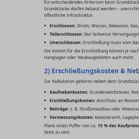
Ein entscheidendes Kriterium beim Grundstück
Grundstücke dürfen bebaut werden – unerschlo
öffentliche Infrastruktur.
Erschlossen:
Strom, Wasser, Abwasser, Gas
Teilerschlossen:
Nur teilweise Versorgungs
Unerschlossen:
Erschließung muss vom Käuf
Die Kosten für die Erschließung können je na
Hanglagen oder Neubaugebieten auch mehr.
2) Erschließungskosten & Ne
Zur Kalkulation gehören neben dem Grundstüc
Kaufnebenkosten:
Grunderwerbsteuer, Not
Erschließungskosten:
Anschluss an Wasser
Beiträge:
z. B. Straßenausbau oder Abwasse
Vermessungskosten:
Katasteramt, Lageplan
Plane einen Puffer von ca.
15 % des Kaufpreis
Seite zu sein.