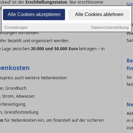
skauf ist der
Erschließungsstatus
. Nur erschlossene
Me
ssene Flächen benötigen erst den Anschluss an die
Alle Cookies akzeptieren
Alle Cookies ablehnen
Ne
, Telekommunikation und Straßenanbindung vorhanden
Einstellungen
Datenschutzerklärung
leitungen vorhanden
Wa
San
er bezahlt und organisiert werden
ch Lage zwischen
20.000 und 50.000 Euro
betragen – in
Ba
benkosten
fi
So 
kspreis auch weitere Nebenkosten:
fai
ar, Grundbuch
, Strom, Abwasser
Ne
rbeseitigung
, Grenzfeststellung
Ak
es
für Nebenkosten ein, um finanziell auf der sicheren
in
zu