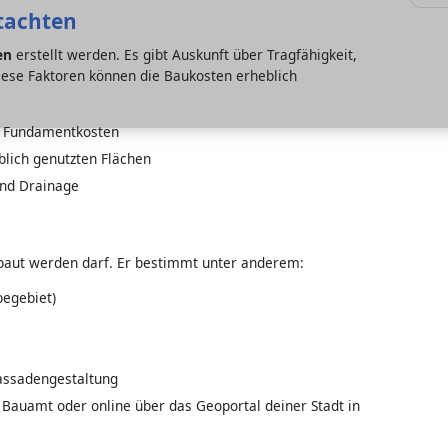
tachten
en
erstellt werden. Es gibt Auskunft über Tragfähigkeit,
iese Faktoren können die Baukosten erheblich
d Fundamentkosten
blich genutzten Flächen
und Drainage
ebaut werden darf. Er bestimmt unter anderem:
begebiet)
Fassadengestaltung
Bauamt oder online über das Geoportal deiner Stadt in