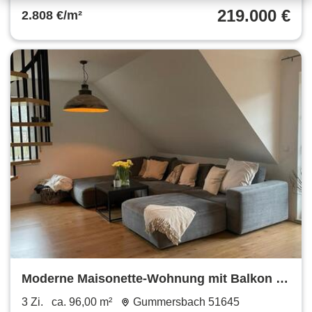
219.000 €
2.808 €/m²
Moderne Maisonette-Wohnung mit Balkon in
ruhiger, zentraler Lage
3 Zi.
ca. 96,00 m²
Gummersbach 51645