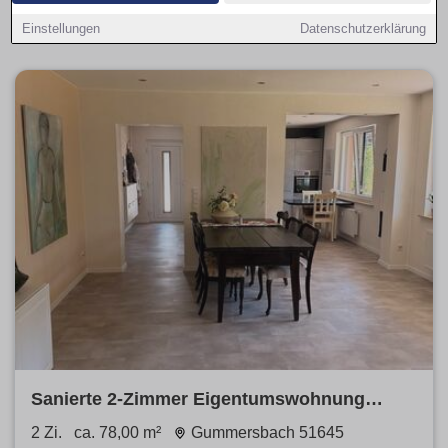
Preisspannen
. Finde
provisionsfreie
Angebote mit
passender Ausstattung.
Einstellungen
Datenschutzerklärung
Sanierte 2-Zimmer Eigentumswohnung
*ohne Makler*
2 Zi.
ca. 78,00 m²
Gummersbach 51645