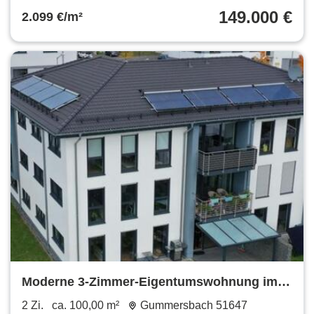
149.000 €
2.099 €/m²
Moderne 3-Zimmer-Eigentumswohnung im
OG - 2 Carports
2 Zi.
ca. 100,00 m²
Gummersbach 51647