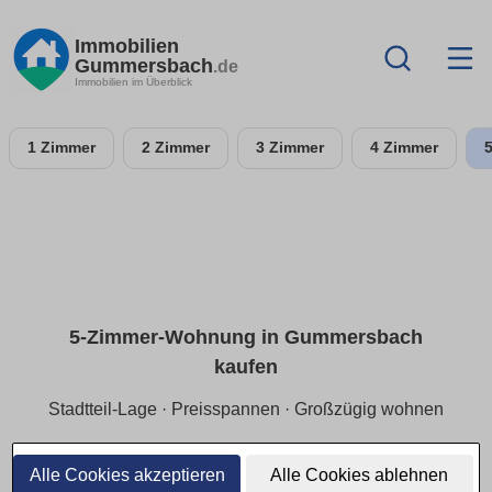
Immobilien
Gummersbach
.de
Immobilien im Überblick
1 Zimmer
2 Zimmer
3 Zimmer
4 Zimmer
5-Zimmer-Wohnung in Gummersbach
kaufen
Stadtteil-Lage · Preisspannen · Großzügig wohnen
Für Platzbedarf & Ansprüche:
5-Zimmer-Wohnungen in
Gummersbach
nach
Stadtteil
,
ruhiger Lage
und
Alle Cookies akzeptieren
Alle Cookies ablehnen