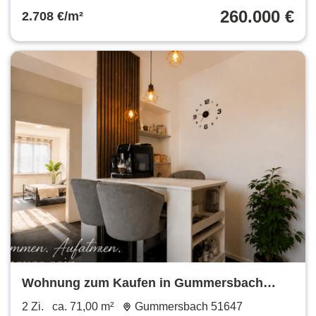
260.000 €
2.708 €/m²
Wohnung zum Kaufen in Gummersbach
149.000 € 71 m²
2 Zi.
ca. 71,00 m²
Gummersbach 51647