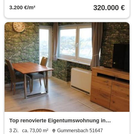
320.000 €
3.200 €/m²
Top renovierte Eigentumswohnung in
Gummersbach Bernberg
3 Zi.
ca. 73,00 m²
Gummersbach 51647