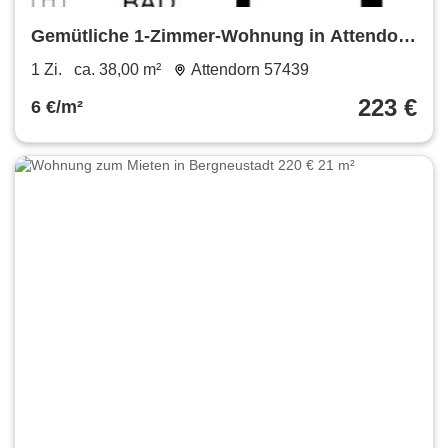
Gemütliche 1-Zimmer-Wohnung in Attendorn
für Senioren
1 Zi.
ca. 38,00 m²
Attendorn 57439
223 €
6 €/m²