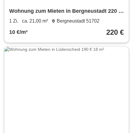
Wohnung zum Mieten in Bergneustadt 220 €
21 m²
1 Zi.
ca. 21,00 m²
Bergneustadt 51702
220 €
10 €/m²