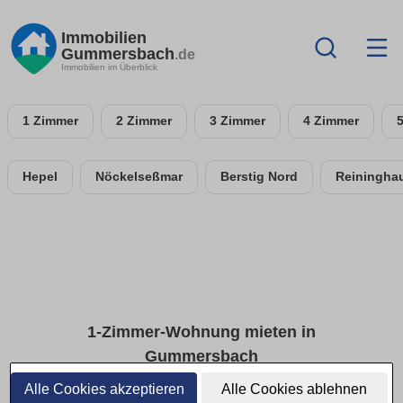
Immobilien
Gummersbach
.de
Immobilien im Überblick
1 Zimmer
2 Zimmer
3 Zimmer
4 Zimmer
Hepel
Nöckelseßmar
Berstig Nord
Reiningha
1-Zimmer-Wohnung mieten in
Gummersbach
Alle Cookies akzeptieren
Alle Cookies ablehnen
Aktuelle 1-Zimmer-Mietangebote im Überblick