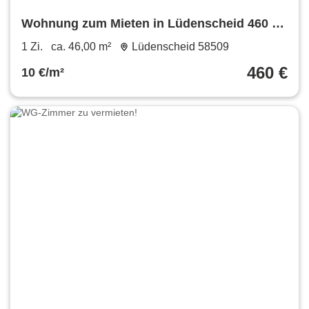
Wohnung zum Mieten in Lüdenscheid 460 €
46 m²
1 Zi.
ca. 46,00 m²
Lüdenscheid 58509
460 €
10 €/m²