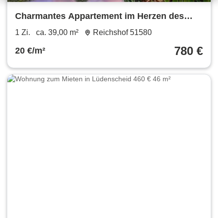
Charmantes Appartement im Herzen des
Oberbergischen in Eckenhagen
1 Zi.
ca. 39,00 m²
Reichshof 51580
780 €
20 €/m²