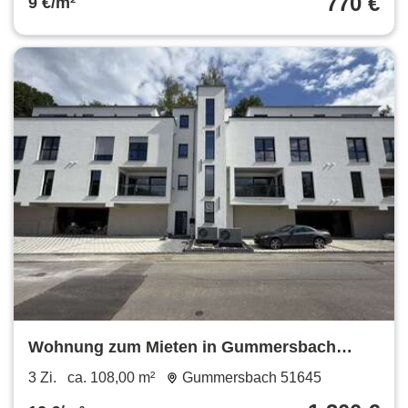
770 €
9 €/m²
Wohnung zum Mieten in Gummersbach
1.300 € 108 m²
3 Zi.
ca. 108,00 m²
Gummersbach 51645