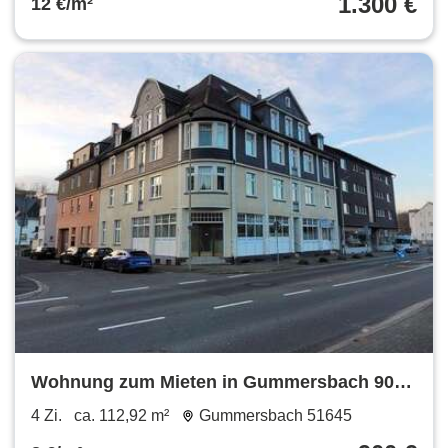
1.300 €
12 €/m²
Wohnung zum Mieten in Gummersbach 900
€ 112.92 m²
4 Zi.
ca. 112,92 m²
Gummersbach 51645