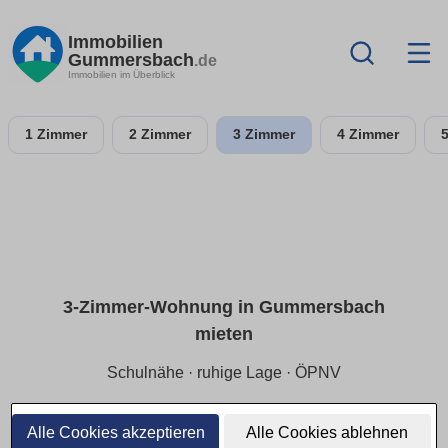
Immobilien
Gummersbach
.de
Immobilien im Überblick
1 Zimmer
2 Zimmer
3 Zimmer
4 Zimmer
3-Zimmer-Wohnung in Gummersbach
mieten
Schulnähe · ruhige Lage · ÖPNV
In Gummersbach familiengerecht wohnen: Wohnumfeld,
Wege & Versorgung prüfen, passende Preisspanne wählen
Alle Cookies akzeptieren
Alle Cookies ablehnen