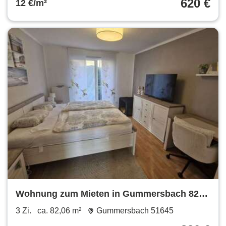
620 €
12 €/m²
Wohnung zum Mieten in Gummersbach 820
€ 82.06 m²
3 Zi.
ca. 82,06 m²
Gummersbach 51645