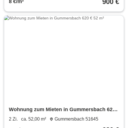
900 €
8 €/m²
Wohnung zum Mieten in Gummersbach 620
€ 52 m²
2 Zi.
ca. 52,00 m²
Gummersbach 51645