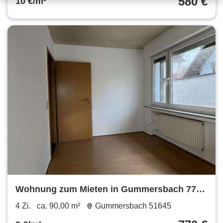
580 €
10 €/m²
Wohnung zum Mieten in Gummersbach 770
€ 90 m²
4 Zi.
ca. 90,00 m²
Gummersbach 51645