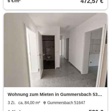
472,57 €
6 €/m²
Wohnung zum Mieten in Gummersbach 530
€ 84 m²
3 Zi.
ca. 84,00 m²
Gummersbach 51647