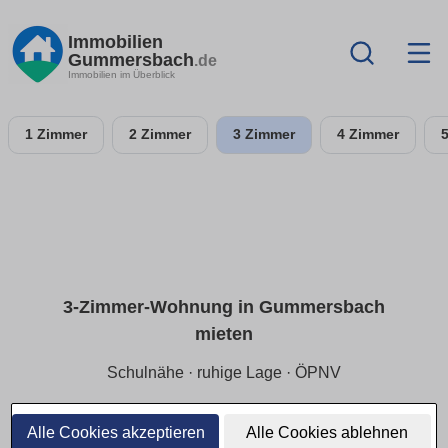
Immobilien
Gummersbach
.de
Immobilien im Überblick
1 Zimmer
2 Zimmer
3 Zimmer
4 Zimmer
3-Zimmer-Wohnung in Gummersbach
mieten
Schulnähe · ruhige Lage · ÖPNV
In Gummersbach familiengerecht wohnen: Wohnumfeld,
Wege & Versorgung prüfen, passende Preisspanne wählen
Alle Cookies akzeptieren
Alle Cookies ablehnen