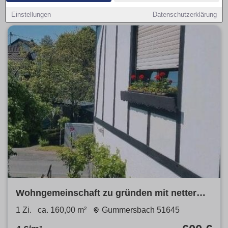
– Umland für mehr Platz im Blick.
Einstellungen
Datenschutzerklärung
Wohngemeinschaft zu gründen mit netter
Dame 60+ (2er Wohngemeinsc
1 Zi.
ca. 160,00 m²
Gummersbach 51645