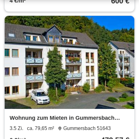
600 €
4 €/m²
Wohnung zum Mieten in Gummersbach
472,57 € 79.65 m²
3.5 Zi.
ca. 79,65 m²
Gummersbach 51643