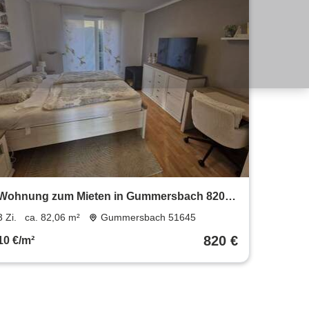
Wohnung zum Mieten in Gummersbach 820 €
82.06 m²
3 Zi.
ca. 82,06 m²
Gummersbach 51645
820 €
10 €/m²