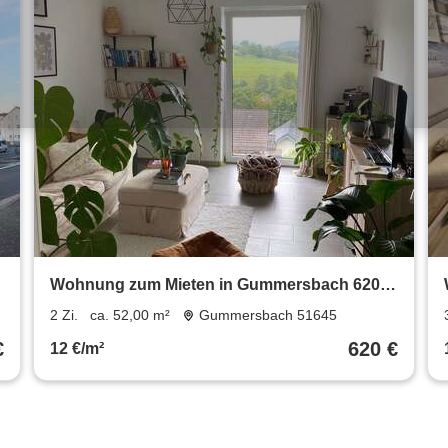
Wohnung zum Mieten in Gummersbach 620 €
52 m²
2 Zi.
ca. 52,00 m²
Gummersbach 51645
€
620 €
12 €/m²
mehr Angebote