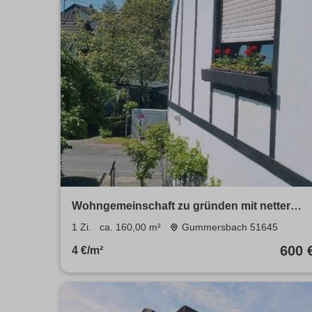
Wohngemeinschaft zu gründen mit netter
Dame 60+ (2er Wohngemeinsc
1 Zi.
ca. 160,00 m²
Gummersbach 51645
600 
4 €/m²