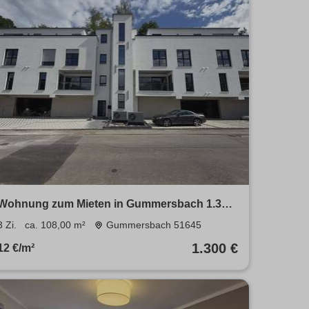
Wohnung zum Mieten in Gummersbach 1.300
€ 108 m²
3 Zi.
ca. 108,00 m²
Gummersbach 51645
1.300 €
12 €/m²