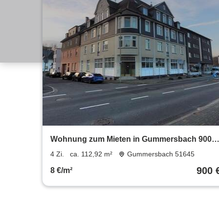
Wohnung zum Mieten in Gummersbach 900 €
112.92 m²
4 Zi.
ca. 112,92 m²
Gummersbach 51645
900 
8 €/m²