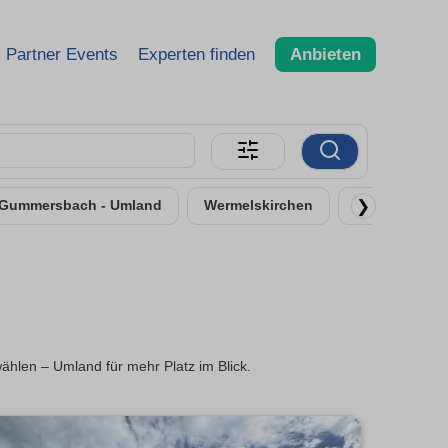
Partner Events
Experten finden
Anbieten
❯
Gummersbach - Umland
Wermelskirchen
Overath
len – Umland für mehr Platz im Blick.