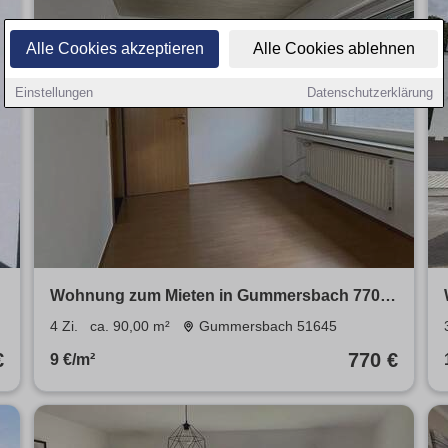
Alle Cookies akzeptieren
Alle Cookies ablehnen
Einstellungen
Datenschutzerklärung
Wohnung zum Mieten in Gummersbach 770 €
90 m²
4 Zi.
ca. 90,00 m²
Gummersbach 51645
€
770 €
9 €/m²