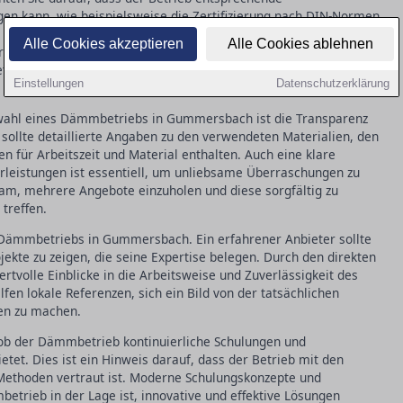
gen kann, wie beispielsweise die Zertifizierung nach DIN-Normen
 Diese Qualifikationen stellen sicher, dass die verwendeten
Alle Cookies akzeptieren
Alle Cookies ablehnen
prechen und fachgerecht verarbeitet werden. In in Gummersbach
triebs den Unterschied in Qualität und Langlebigkeit der
Einstellungen
Datenschutzerklärung
swahl eines Dämmbetriebs in Gummersbach ist die Transparenz
ollte detaillierte Angaben zu den verwendeten Materialien, den
n für Arbeitszeit und Material enthalten. Auch eine klare
leistungen ist essentiell, um unliebsame Überraschungen zu
am, mehrere Angebote einzuholen und diese sorgfältig zu
treffen.
s Dämmbetriebs in Gummersbach. Ein erfahrener Anbieter sollte
ojekte zu zeigen, die seine Expertise belegen. Durch den direkten
rtvolle Einblicke in die Arbeitsweise und Zuverlässigkeit des
en lokale Referenzen, sich ein Bild von der tatsächlichen
ten zu machen.
ob der Dämmbetrieb kontinuierliche Schulungen und
etet. Dies ist ein Hinweis darauf, dass der Betrieb mit den
Methoden vertraut ist. Moderne Schulungskonzepte und
etrieb in der Lage ist, innovative und effektive Lösungen