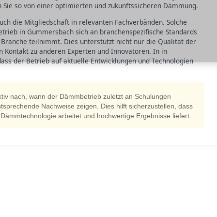
n Sie so von einer optimierten und zukunftssicheren Dämmung.
 auch die Mitgliedschaft in relevanten Fachverbänden. Solche
etrieb in Gummersbach sich an branchenspezifische Standards
Branche teilnimmt. Dies unterstützt nicht nur die Qualität der
n Kontakt zu anderen Experten und Innovatoren. In in
ass der Betrieb auf aktuelle Entwicklungen und Technologien
tiv nach, wann der Dämmbetrieb zuletzt an Schulungen
tsprechende Nachweise zeigen. Dies hilft sicherzustellen, dass
Dämmtechnologie arbeitet und hochwertige Ergebnisse liefert.