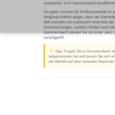
anzubieten. In in Gummersbach profitiere
Ein gutes Zeichen für Professionalität ist
Mitgliedschaften zeigen, dass der Dämmb
hält und aktiv am Austausch innerhalb der 
Dienstleistungen, sondern fördert auch de
Gummersbach können Sie so sicher sein, d
zurückgreift.
Tipp: Fragen Sie in Gummersbach ak
teilgenommen hat und lassen Sie sich en
der Betrieb auf dem neuesten Stand der 