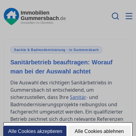
Immobilien
Gummersbach
.de
Immobilien im Überblick
Sanitär & Badmodernisierung · in Gummersbach
Sanitärbetrieb beauftragen: Worauf
man bei der Auswahl achtet
Die Auswahl des richtigen Sanitärbetriebs in
Gummersbach ist entscheidend, um
sicherzustellen, dass Ihre
Sanitär
- und
Badmodernisierungsprojekte reibungslos und
fachgerecht umgesetzt werden. Ein qualifizierter
Betrieb zeichnet sich durch relevante Referenzen
und Zertifizierungen aus, die seine Kompetenz
Alle Cookies akzeptieren
Alle Cookies ablehnen
untermauern. Doch woran erkennen Sie einen