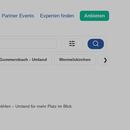
Partner Events
Experten finden
Anbieten
❯
Gummersbach - Umland
Wermelskirchen
Overath
len – Umland für mehr Platz im Blick.