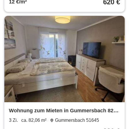
620 €
12 €/m²
Wohnung zum Mieten in Gummersbach 820
€ 82.06 m²
3 Zi.
ca. 82,06 m²
Gummersbach 51645