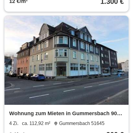
1.300 €
12 €/m²
Wohnung zum Mieten in Gummersbach 900
€ 112.92 m²
4 Zi.
ca. 112,92 m²
Gummersbach 51645