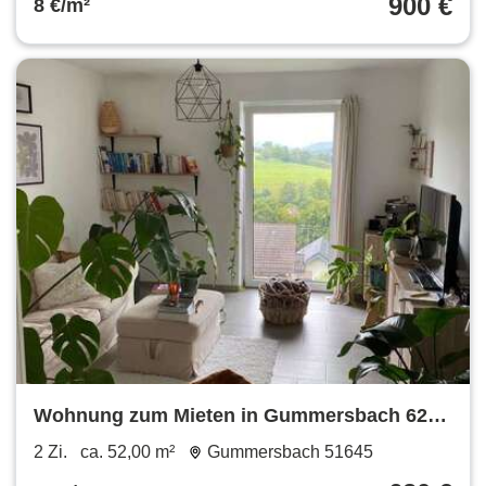
900 €
8 €/m²
Wohnung zum Mieten in Gummersbach 620
€ 52 m²
2 Zi.
ca. 52,00 m²
Gummersbach 51645