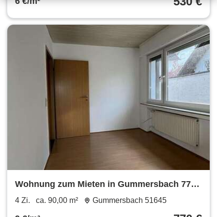
530 €
6 €/m²
Wohnung zum Mieten in Gummersbach 770
€ 90 m²
4 Zi.
ca. 90,00 m²
Gummersbach 51645