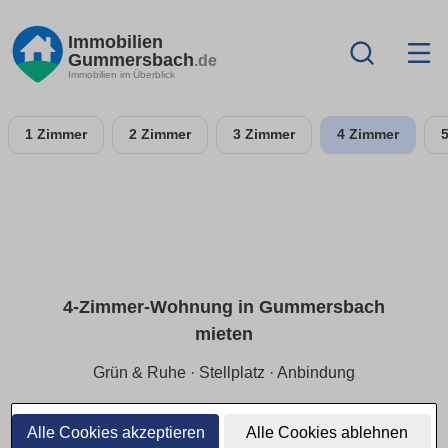
Immobilien
Gummersbach
.de
Immobilien im Überblick
1 Zimmer
2 Zimmer
3 Zimmer
4 Zimmer
4-Zimmer-Wohnung in Gummersbach
mieten
Grün & Ruhe · Stellplatz · Anbindung
In Gummersbach mit Reserven wohnen: ruhige Lage,
Grünanteil und Wege zur Arbeit/Schule im Blick – mit klarer
Alle Cookies akzeptieren
Alle Cookies ablehnen