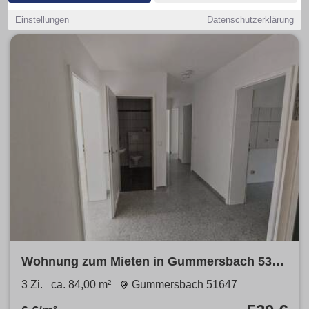
Preisspanne entscheiden.
Einstellungen
Datenschutzerklärung
Wohnung zum Mieten in Gummersbach 530
€ 84 m²
3 Zi.
ca. 84,00 m²
Gummersbach 51647