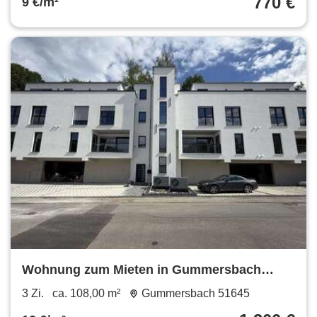
770 €
9 €/m²
Wohnung zum Mieten in Gummersbach
1.300 € 108 m²
3 Zi.
ca. 108,00 m²
Gummersbach 51645